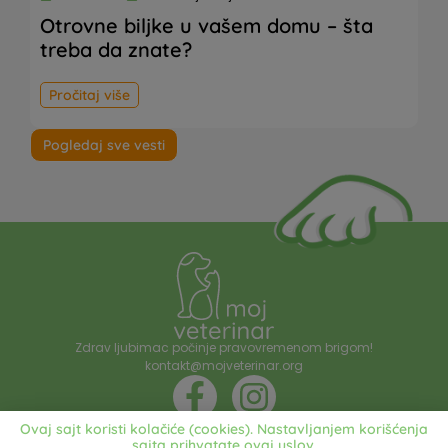
Otrovne biljke u vašem domu – šta
treba da znate?
Pročitaj više
Pogledaj sve vesti
Zdrav ljubimac počinje pravovremenom brigom!
kontakt@mojveterinar.org
Ovaj sajt koristi kolačiće (cookies). Nastavljanjem korišćenja
sajta prihvatate ovaj uslov.