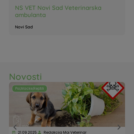
NS VET Novi Sad Veterinarska
ambulanta
Novi Sad
Novosti
Psi
,
Macke
,
Reptili
21.09.2025.
Redakcija Moj Veterinar