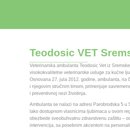
Teodosic VET Srems
Veterinarska ambulanta Teodosic Vet iz Sremske
visokokvalitetne veterinarske usluge za kućne lju
Osnovana 27. jula 2012. godine, ambulanta, na
i njegovim stručnim timom, primenjuje savremene
i preventivnoj nezi životinja.
Ambulanta se nalazi na adresi Parobrodska 5 u Sr
lako dostupnom vlasnicima ljubimaca u ovom regio
obezbede sveobuhvatnu zdravstvenu zaštitu – od
intervencija, sa posebnim akcentom na personaliz