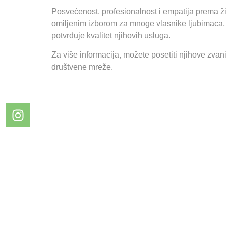
Posvećenost, profesionalnost i empatija prema ž
omiljenim izborom za mnoge vlasnike ljubimaca,
potvrđuje kvalitet njihovih usluga.
Za više informacija, možete posetiti njihove zvani
društvene mreže.