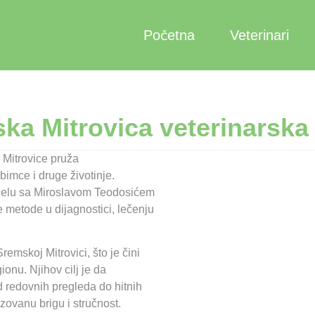
Početna
Veterinari
ka Mitrovica veterinarska
 Mitrovice pruža
bimce i druge životinje.
 čelu sa Miroslavom Teodosićem
 metode u dijagnostici, lečenju
emskoj Mitrovici, što je čini
nu. Njihov cilj je da
 redovnih pregleda do hitnih
ovanu brigu i stručnost.