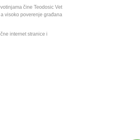
ivotinjama čine Teodosic Vet
 a visoko poverenje građana
čne internet stranice i