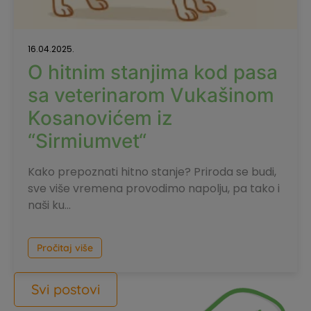
16.04.2025.
O hitnim stanjima kod pasa
sa veterinarom Vukašinom
Kosanovićem iz
“Sirmiumvet“
Kako prepoznati hitno stanje? Priroda se budi,
sve više vremena provodimo napolju, pa tako i
naši ku...
Pročitaj više
Svi postovi