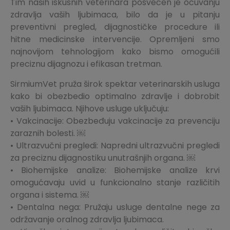
Tim naših iskusnih veterinara posvećen je očuvanju
zdravlja vaših ljubimaca, bilo da je u pitanju
preventivni pregled, dijagnostičke procedure ili
hitne medicinske intervencije. Opremljeni smo
najnovijom tehnologijom kako bismo omogućili
preciznu dijagnozu i efikasan tretman.
SirmiumVet pruža širok spektar veterinarskih usluga
kako bi obezbedio optimalno zdravlje i dobrobit
vaših ljubimaca. Njihove usluge uključuju:
• Vakcinacije: Obezbeđuju vakcinacije za prevenciju
zaraznih bolesti. ￼
• Ultrazvučni pregledi: Napredni ultrazvučni pregledi
za preciznu dijagnostiku unutrašnjih organa. ￼
• Biohemijske analize: Biohemijske analize krvi
omogućavaju uvid u funkcionalno stanje različitih
organa i sistema. ￼
• Dentalna nega: Pružaju usluge dentalne nege za
održavanje oralnog zdravlja ljubimaca.