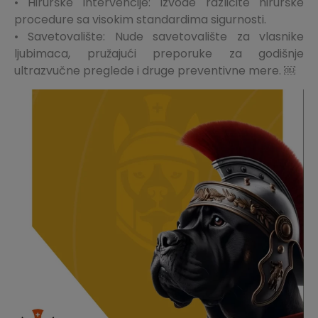
• Hirurške intervencije: Izvode različite hirurške
procedure sa visokim standardima sigurnosti.
• Savetovalište: Nude savetovalište za vlasnike
ljubimaca, pružajući preporuke za godišnje
ultrazvučne preglede i druge preventivne mere. ￼